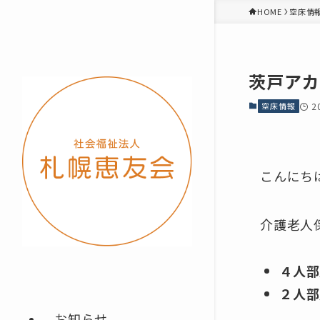
HOME
空床情
茨戸アカ
空床情報
2
こんにち
介護老人
４人部
２人部
お知らせ