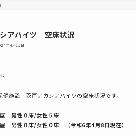
報
シアハイツ 空床状況
024年4月11日
は。
保健施設 茨戸アカシアハイツの空床状況です。
部屋 男性０床/女性５床
屋 男性０床/女性０床 （令和6年4月8日現在）