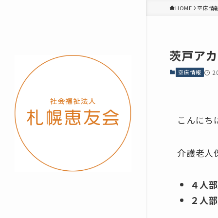
HOME
空床情
茨戸アカ
空床情報
2
こんにち
介護老人
４人
２人部