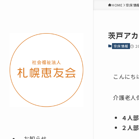
HOME
空床情
茨戸アカ
空床情報
2
こんにち
介護老人
４人部
２人部
お知らせ