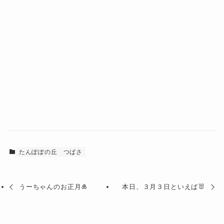
たんぽぽの丘
つばさ
うーちゃんのお正月🎍
本日、３月３日といえば🐰