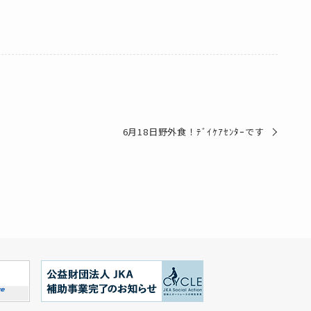
6月18日野外食！ﾃﾞｲｹｱｾﾝﾀｰです