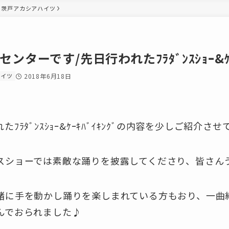
茨戸アカシアハイツ
ンターです/先日行われたﾌﾗﾀﾞﾝｽｼｮｰ&ｹｰｷﾊ
ハイツ
2018年6月18日
たﾌﾗﾀﾞﾝｽｼｮｰ&ｹｰｷﾊﾞｲｷﾝｸﾞの内容を少しご紹介
スショーでは素敵な踊りを披露してくださり、皆さん
緒に手を動かし踊りを楽しまれている方もおり、一曲
んでおられました♪