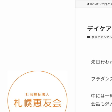
HOME
ブログ
デイケアセ
茨戸アカシア
先日行われ
フラダン
中には一
会話も弾