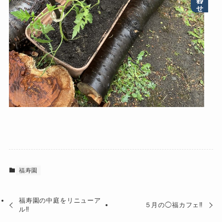
福寿園
福寿園の中庭をリニューア
５月の◯福カフェ‼︎
ル‼︎