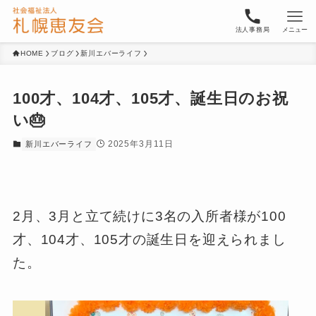
法人事務局
メニュー
HOME
ブログ
新川エバーライフ
100才、104才、105才、誕生日のお祝
い🎂
2025年3月11日
新川エバーライフ
2月、3月と立て続けに3名の入所者様が100
才、104才、105才の誕生日を迎えられまし
た。