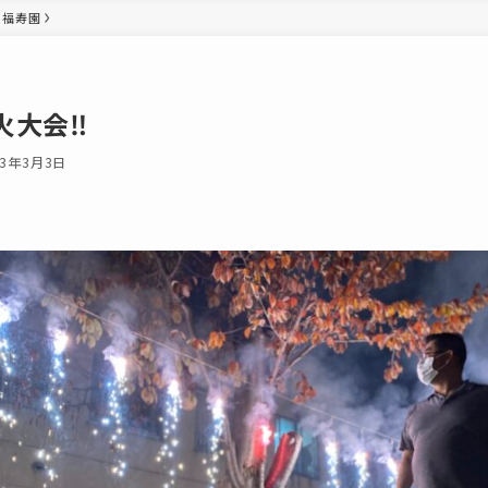
福寿園
火大会‼︎
23年3月3日