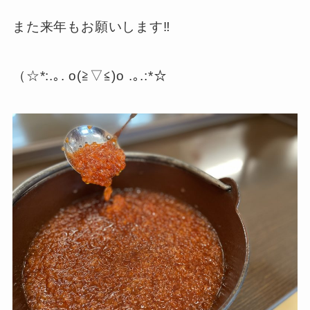
また来年もお願いします‼︎
（☆*:.｡. o(≧▽≦)o .｡.:*☆