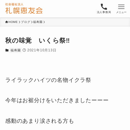
法人事務局
メニュー
HOME
ブログ
福寿園
秋の味覚 いくら祭‼︎
2021年10月13日
福寿園
ライラックハイツの名物イクラ祭
今年はお裾分けをいただきましたーーー
感動のあまり涙される方も