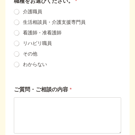
職種をお選びください。
*
ル
ア
介護職員
ド
レ
生活相談員・介護支援専門員
ス
職
看護師・准看護師
種
を
リハビリ職員
お
選
その他
び
わからない
く
だ
さ
い
。
ご質問・ご相談の内容
*
ご
質
問
・
ご
相
談
の