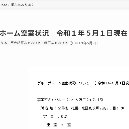
あいの里ふぁみりあ
ホーム空室状況 令和１年５月１日現在
みりあ
百合が原ふぁみりあ
茨戸ふぁみりあ
2019年5月7日